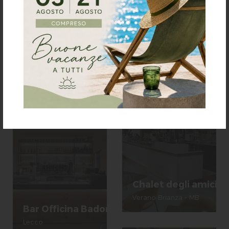
Contigo Caffè
Porlezza - Como
Bar Aurora
Beverate di Sirtori - Lecco
Chalet degli amici
Verano Brianza - MB
Bar Officina Badoni
Lecco