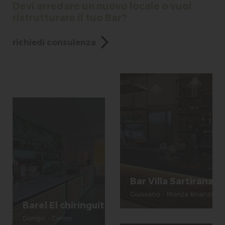
Devi arredare un nuovo locale o vuoi
ristrutturare il tuo Bar?
richiedi consulenza
Bar Villa Sartirana
Giussano - Monza Brianza
Barel El chiringuito
Dongo - Como