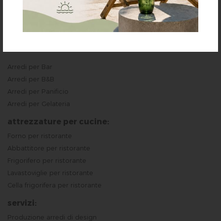
Arredi per Ristorante
Arredi per Pizzeria
Arredi per Pub
Arredi per Bar
Arredi per B&B
Arredi per Panificio
Arredi per Gelateria
attrezzature per cucine:
Forno per ristorante
Abbattitore per ristorante
Frigorifero per ristorante
Lavastoviglie per ristorante
Cella frigorifera per ristorante
servizi:
Produzione arredi di design