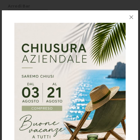
Arredi Bar
Arredi Ristorante
Arredi Panificio
Arredi Gelateria
Arredi Pasticceria
Arredi Gastronomia
Contatti
Richiesta preventivo
progettazione arredi e contract:
Arredi per Albergo
Arredi per Hotel