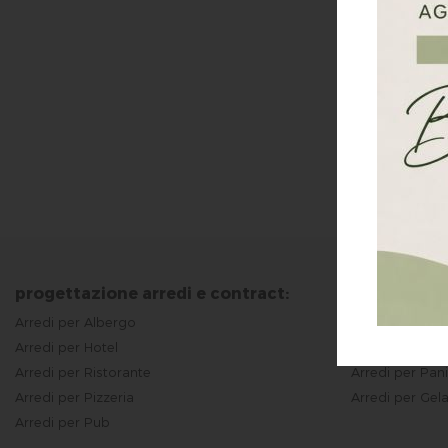
I sistemi di
armadi refrig
disposizione
manutenere a
consulenza m
progettazione arredi e contract:
Arredi per Albergo
Arredi per Bar
Arredi per Hotel
Arredi per B&B
Arredi per Ristorante
Arredi per Pani
Arredi per Pizzeria
Arredi per Gela
Arredi per Pub