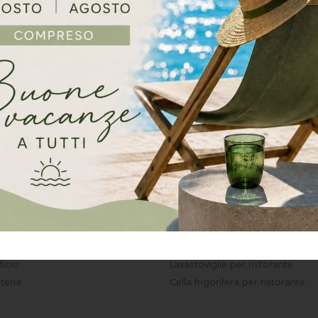
 refrigerazione per ristoranti comprendono abbattitori e su
erati e tavoli refrigerati. Il personale Bernasconi Group è 
 dei propri clienti per dare tutto il supporto necessario n
l meglio le proprie attrezzature, ma anche per fornire 
irata per un utilizzo ottimale.
attrezzature per cucine
Forno per ristorante
Frigorifero per ristorante
ficio
Lavastoviglie per ristorante
teria
Cella frigorifera per ristorante