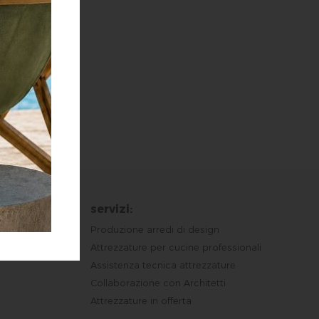
rgelatori,
a
on solo per
una
:
servizi:
Produzione arredi di design
Attrezzature per cucine professionali
Assistenza tecnica attrezzature
Collaborazione con Architetti
Attrezzature in offerta