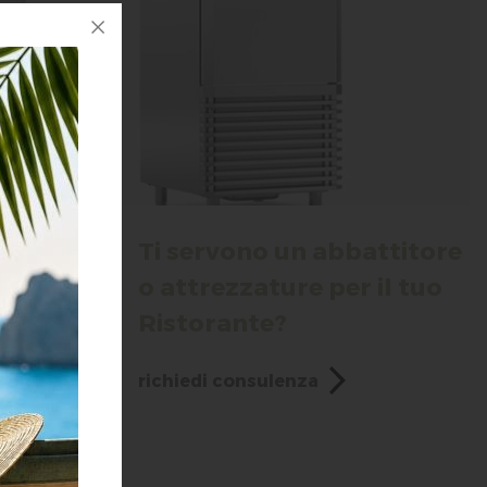
Ti servono un abbattitore
tanza sia
o attrezzature per il tuo
tivo.
Ristorante?
od, mense,
richiedi consulenza
battere e
'utilizzo