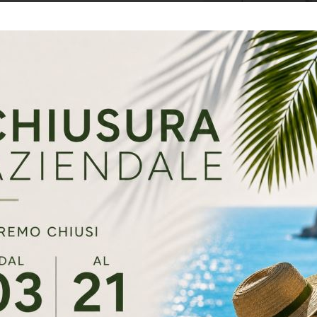
 conservazione degli alimenti dipende dalle modalità di
 e surgelazione: si tratta di un aspetto di primaria impor
vista della qualità delle preparazioni sia da quello legisla
i Group offre a ristoranti, alberghi, pizzerie, fast fo
ri alimentari una gamma completa di soluzioni per ab
 gli alimenti, con prodotti differenziati a seconda dell
aratteristiche di ogni specifico utilizzo.