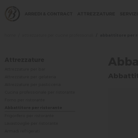
ARREDI & CONTRACT
ATTREZZATURE
SERVIZI
home
attrezzature per cucine professionali
abbattitore per 
Abbat
Attrezzature
Attrezzature per bar
Abbattit
Attrezzature per gelateria
Attrezzature per pasticceria
Cucina professionale per ristorante
Forno per ristorante
Abbattitore per ristorante
Frigorifero per ristorante
Lavastoviglie per ristorante
Armadi refrigerati