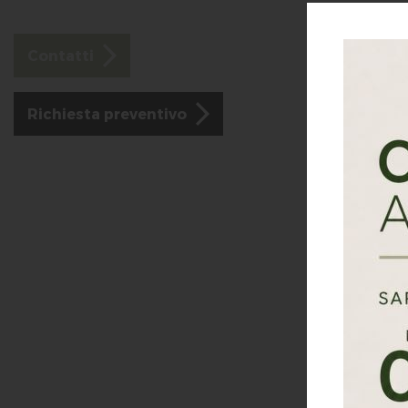
Contatti
Richiesta preventivo
Una perfetta
abbattimento
dal punto di 
Bernascon
laborato
surgelare
e delle c