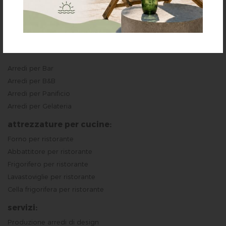
Arredi per Ristorante
Arredi per Pizzeria
Arredi per Pub
Arredi per Bar
Arredi per B&B
Arredi per Panificio
Arredi per Gelateria
attrezzature per cucine:
Forno per ristorante
Abbattitore per ristorante
Frigorifero per ristorante
Lavastoviglie per ristorante
Cella frigorifera per ristorante
servizi:
Produzione arredi di design