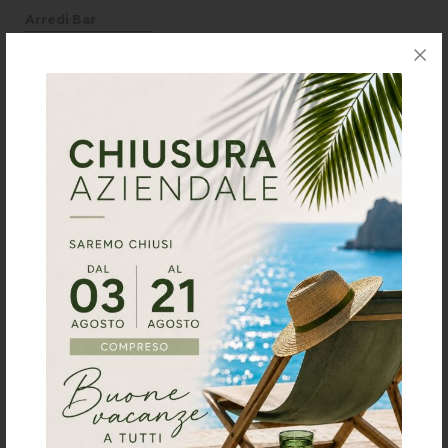
Arredi Bar
Arredi Ristorante
Arredi Panificio
Arredi Gelateria
Arredi Pasticceria
Arredi Gastronomia
Contatti
Richiesta preventivo
progettazione arredi e contract:
Arredi per Albergo
Arredi per Hotel